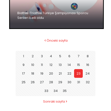
Biathle-Triathle Türkiye Şampiyonası Sporcu
Serileri belli oldu
Önceki sayfa
1
2
3
4
5
6
7
8
9
10
11
12
13
14
15
16
17
18
19
20
21
22
23
24
25
26
27
28
29
30
31
32
33
34
35
Sonraki sayfa