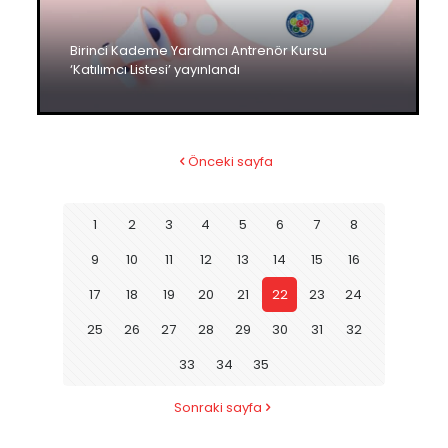
Birinci Kademe Yardımcı Antrenör Kursu
‘Katılımcı Listesi’ yayınlandı
Önceki sayfa
1
2
3
4
5
6
7
8
9
10
11
12
13
14
15
16
17
18
19
20
21
22
23
24
25
26
27
28
29
30
31
32
33
34
35
Sonraki sayfa