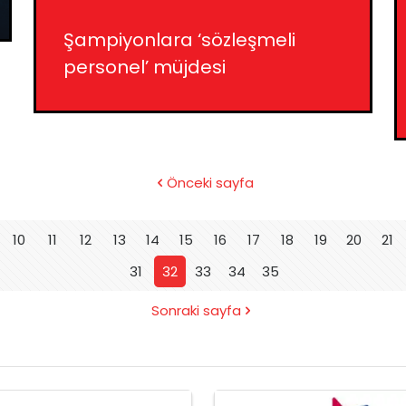
Şampiyonlara ‘sözleşmeli
personel’ müjdesi
Önceki sayfa
10
11
12
13
14
15
16
17
18
19
20
21
31
32
33
34
35
Sonraki sayfa