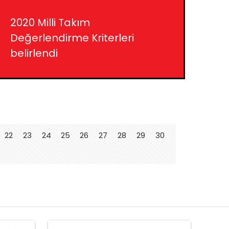
2020 Milli Takım
Değerlendirme Kriterleri
belirlendi
22
23
24
25
26
27
28
29
30