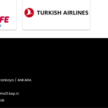
 Çankaya / ANKARA
s01.kep.tr
dır