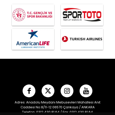
Adres: Anadolu Meydanı Mebusevleri Mahallesi Anıt
Caddesi No:8/11-12 06570 Çankaya / ANKARA
Telefon: 0312 430 81 64 / Fax: 0312 430 81 64