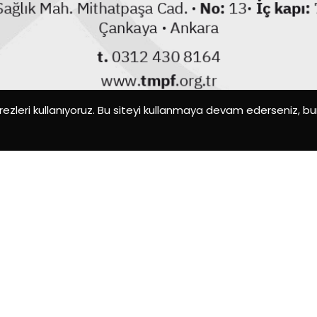
ezleri kullanıyoruz. Bu siteyi kullanmaya devam ederseniz, b
1/2
Faaliyet Takvimini İndir