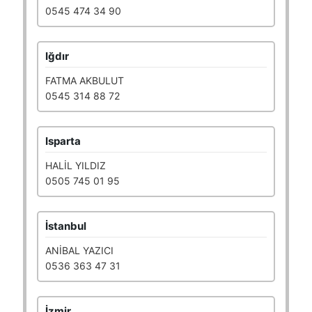
0545 474 34 90
Iğdır
FATMA AKBULUT
0545 314 88 72
Isparta
HALİL YILDIZ
0505 745 01 95
İstanbul
ANİBAL YAZICI
0536 363 47 31
İzmir