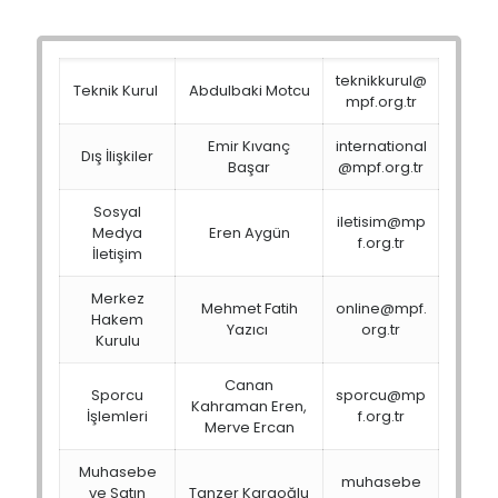
teknikkurul@
Teknik Kurul
Abdulbaki Motcu
mpf.org.tr
Emir Kıvanç
international
Dış İlişkiler
Başar
@mpf.org.tr
Sosyal
iletisim@mp
Medya
Eren Aygün
f.org.tr
İletişim
Merkez
Mehmet Fatih
online@mpf.
Hakem
Yazıcı
org.tr
Kurulu
Canan
Sporcu
sporcu@mp
Kahraman Eren,
İşlemleri
f.org.tr
Merve Ercan
Muhasebe
muhasebe
ve Satın
Tanzer Kargoğlu