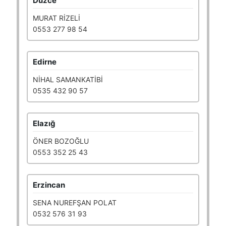
Düzce
MURAT RİZELİ
0553 277 98 54
Edirne
NİHAL SAMANKATİBİ
0535 432 90 57
Elazığ
ÖNER BOZOĞLU
0553 352 25 43
Erzincan
SENA NUREFŞAN POLAT
0532 576 31 93