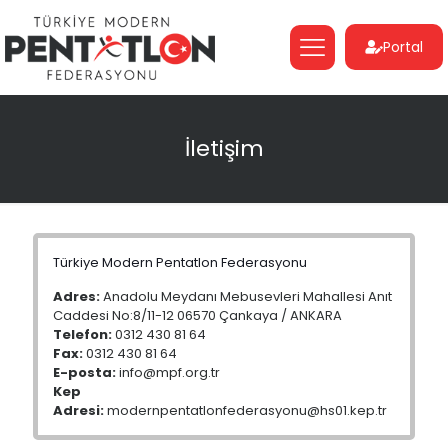
Portal
İletişim
Türkiye Modern Pentatlon Federasyonu
Adres:
Anadolu Meydanı Mebusevleri Mahallesi Anıt
Caddesi No:8/11-12 06570 Çankaya / ANKARA
Telefon:
0312 430 81 64
Fax:
0312 430 81 64
E-posta:
info@mpf.org.tr
Kep
Adresi:
modernpentatlonfederasyonu@hs01.kep.tr