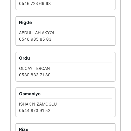
0546 723 69 68
Niğde
ABDULLAH AKYOL
0546 935 85 83
Ordu
OLCAY TERCAN
0530 833 71 80
Osmaniye
İSHAK NİZAMOĞLU
0544 873 91 52
Rize