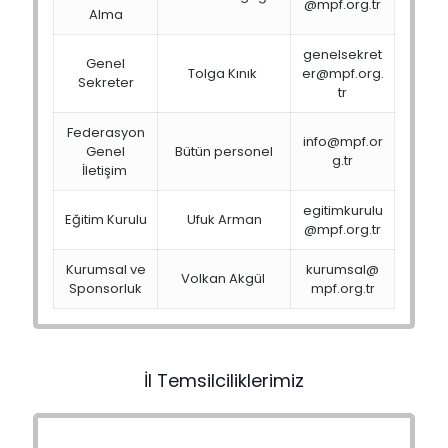
@mpf.org.tr
Alma
genelsekret
Genel
Tolga Kınık
er@mpf.org.
Sekreter
tr
Federasyon
info@mpf.or
Genel
Bütün personel
g.tr
İletişim
egitimkurulu
Eğitim Kurulu
Ufuk Arman
@mpf.org.tr
Kurumsal ve
kurumsal@
Volkan Akgül
Sponsorluk
mpf.org.tr
İl Temsilciliklerimiz