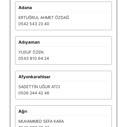
Adana
ERTUĞRUL AHMET ÖZDAĞ
0542 543 23 40
Adıyaman
YUSUF ÖZEN
0543 810 94 24
Afyonkarahisar
SADETTİN UĞUR ATCI
0506 244 42 46
Ağrı
MUHAMMED SEFA KARA