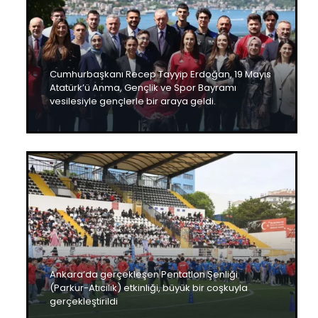
Cumhurbaşkanı Recep Tayyip Erdoğan, 19 Mayıs
Atatürk’ü Anma, Gençlik ve Spor Bayramı
vesilesiyle gençlerle bir araya geldi.
Ankara’da gerçekleşen Pentatlon Şenliği
(Parkur-Atıcılık) etkinliği, büyük bir coşkuyla
gerçekleştirildi