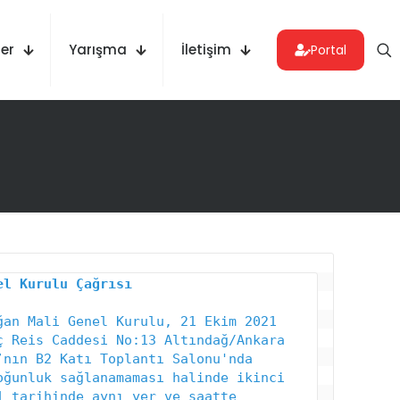
er
Yarışma
İletişim
Portal
an Mali Genel Kurulu, 21 Ekim 2021 
 Reis Caddesi No:13 Altındağ/Ankara 
nın B2 Katı Toplantı Salonu'nda 
ğunluk sağlanamaması halinde ikinci 
 tarihinde aynı yer ve saatte 