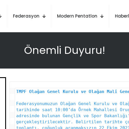
Federasyon
Modern Pentatlon
Haberl
Önemli Duyuru!
Federasyonumuzun Olağan Genel Kurulu ve Olağ
tarihinde saat 10:00’da Örnek Mahallesi Oruç
adresinde bulunan Gençlik ve Spor Bakanlığı’
gerçekleştirilecektir. Belirtilen tarihte ço
toplantı, çoğunluk aranmaksızın 22 Ekim 2021