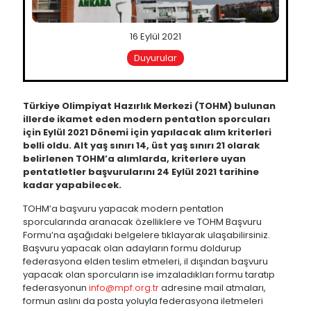
16 Eylül 2021
Duyurular
Türkiye Olimpiyat Hazırlık Merkezi (TOHM) bulunan
illerde ikamet eden modern pentatlon sporcuları
için Eylül 2021 Dönemi için yapılacak alım kriterleri
belli oldu. Alt yaş sınırı 14, üst yaş sınırı 21 olarak
belirlenen TOHM’a alımlarda, kriterlere uyan
pentatletler başvurularını 24 Eylül 2021 tarihine
kadar yapabilecek.
TOHM’a başvuru yapacak modern pentatlon
sporcularında aranacak özelliklere ve TOHM Başvuru
Formu’na aşağıdaki belgelere tıklayarak ulaşabilirsiniz.
Başvuru yapacak olan adayların formu doldurup
federasyona elden teslim etmeleri, il dışından başvuru
yapacak olan sporcuların ise imzaladıkları formu taratıp
federasyonun
info@mpf.org.tr
adresine mail atmaları,
formun aslını da posta yoluyla federasyona iletmeleri