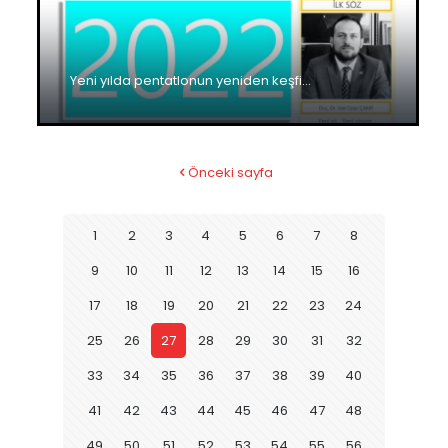
Yeni yılda pentatlonun yeniden keşfi…
Önceki sayfa
1
2
3
4
5
6
7
8
9
10
11
12
13
14
15
16
17
18
19
20
21
22
23
24
25
26
27
28
29
30
31
32
33
34
35
36
37
38
39
40
41
42
43
44
45
46
47
48
49
50
51
52
53
54
55
56