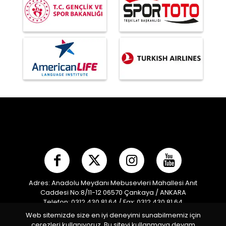
Adres: Anadolu Meydanı Mebusevleri Mahallesi Anıt
Caddesi No:8/11-12 06570 Çankaya / ANKARA
Telefon: 0312 430 81 64 / Fax: 0312 430 81 64
E-posta:
info@mpf.org.tr
/ Kep Adresi:
Web sitemizde size en iyi deneyimi sunabilmemiz için
modernpentatlonfederasyonu@hs01.kep.tr
çerezleri kullanıyoruz. Bu siteyi kullanmaya devam