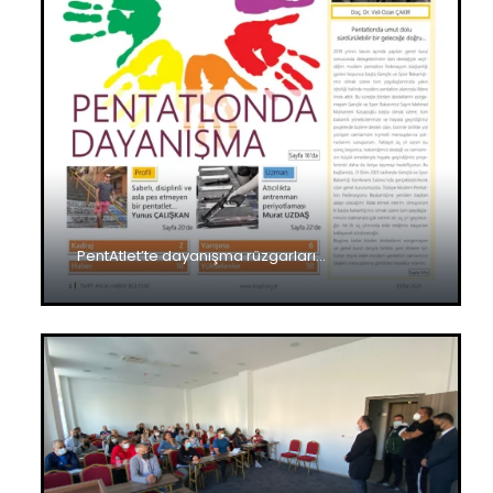
PentAtlet’te dayanışma rüzgarları…