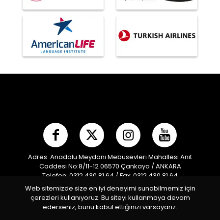
Adres: Anadolu Meydanı Mebusevleri Mahallesi Anıt
Caddesi No:8/11-12 06570 Çankaya / ANKARA
Telefon: 0312 430 81 64 / Fax: 0312 430 81 64
E-posta:
info@mpf.org.tr
/ Kep Adresi:
Web sitemizde size en iyi deneyimi sunabilmemiz için
modernpentatlonfederasyonu@hs01.kep.tr
çerezleri kullanıyoruz. Bu siteyi kullanmaya devam
Türkiye Modern Pentatlon Federasyonu © 2026 Tüm
ederseniz, bunu kabul ettiğinizi varsayarız.
Hakları Saklıdır