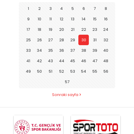
1
2
3
4
5
6
7
8
9
10
11
12
13
14
15
16
17
18
19
20
21
22
23
24
25
26
27
28
29
30
31
32
33
34
35
36
37
38
39
40
41
42
43
44
45
46
47
48
49
50
51
52
53
54
55
56
57
Sonraki sayfa