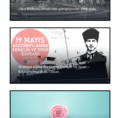
Okul Biatlonu Finali’nde şampiyonlar belli oldu
19 Mayıs Atatürk’ü Anma Gençlik ve Spor
Bayramı’mız Kutlu Olsun…