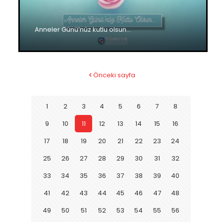
Anneler Günü’nüz kutlu olsun…
Önceki sayfa
1
2
3
4
5
6
7
8
9
10
11
12
13
14
15
16
17
18
19
20
21
22
23
24
25
26
27
28
29
30
31
32
33
34
35
36
37
38
39
40
41
42
43
44
45
46
47
48
49
50
51
52
53
54
55
56