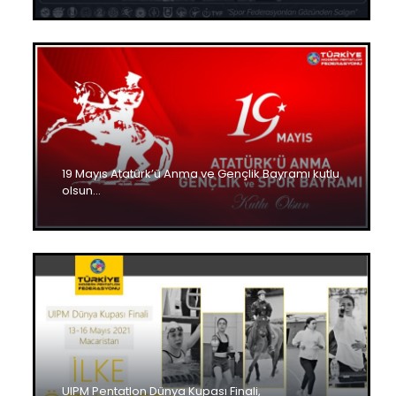
19 Mayıs Atatürk’ü Anma ve Gençlik Bayramı kutlu
olsun…
UIPM Pentatlon Dünya Kupası Finali,