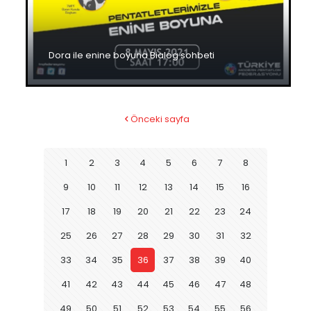
Dora ile enine boyuna Bialog sohbeti
Önceki sayfa
1
2
3
4
5
6
7
8
9
10
11
12
13
14
15
16
17
18
19
20
21
22
23
24
25
26
27
28
29
30
31
32
33
34
35
36
37
38
39
40
41
42
43
44
45
46
47
48
49
50
51
52
53
54
55
56