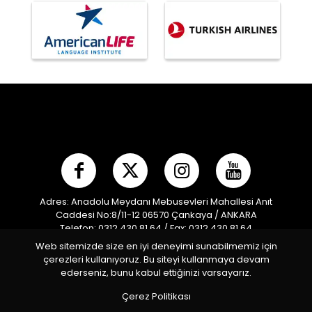
Adres: Anadolu Meydanı Mebusevleri Mahallesi Anıt
Caddesi No:8/11-12 06570 Çankaya / ANKARA
Telefon: 0312 430 81 64 / Fax: 0312 430 81 64
E-posta:
info@mpf.org.tr
/ Kep Adresi:
Web sitemizde size en iyi deneyimi sunabilmemiz için
modernpentatlonfederasyonu@hs01.kep.tr
çerezleri kullanıyoruz. Bu siteyi kullanmaya devam
Türkiye Modern Pentatlon Federasyonu © 2026 Tüm
ederseniz, bunu kabul ettiğinizi varsayarız.
Hakları Saklıdır
Çerez Politikası