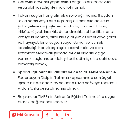
Görevini devamlı yapmasına engel olabilecek vücut
veya akıl hastalığı ile malül olmamak
Taksirli suçlar hariç olmak üzere ağır hapis; 6 aydan
fazla hapis veya affa uğramış olsalar bile devletin
şahsiyetine karşı işlenen suçlarla; zimmet, ihtilas,
irtikâp, rüşvet, hırsızlık, dolandırıcılık, sahtecilik, inancı
kötüye kullanma, hileli iflas gibi yüz kızartıcı veya şeref
ve haysiyeti kırıcı suçtan veya istimal ve istihlak
kaçakçılığı hariç kaçakçılık, resmi ihale ve alım
satımlara fesat karıştırmak, devlet sırlarını açığa
vurmak suçlarından dolayı tecil edilmiş olsa dahi ceza
almamış olmak,
Sporla ilgili her türlü disiplin ve ceza düzenlemeleri ve
Federasyon Disiplin Talimatı kapsamında son üç yıl
içinde bir defada 6 ay ve daha fazla ve/veya toplam 1
yıldan fazla ceza almamış olmak,
Başvurular TMPF’nin Antrenör Eğitimi Talimatı’na uygun
olarak değerlendirilecektir.
Linki Kopyala