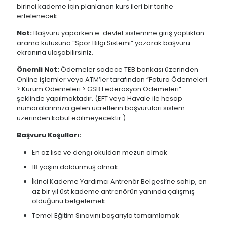
birinci kademe için planlanan kurs ileri bir tarihe
ertelenecek.
Not:
Başvuru yaparken e-devlet sistemine giriş yaptıktan
arama kutusuna “Spor Bilgi Sistemi” yazarak başvuru
ekranına ulaşabilirsiniz.
Önemli Not:
Ödemeler sadece TEB bankası üzerinden
Online işlemler veya ATM’ler tarafından “Fatura Ödemeleri
> Kurum Ödemeleri > GSB Federasyon Ödemeleri”
şeklinde yapılmaktadır. (EFT veya Havale ile hesap
numaralarımıza gelen ücretlerin başvuruları sistem
üzerinden kabul edilmeyecektir.)
Başvuru Koşulları:
En az lise ve dengi okuldan mezun olmak
18 yaşını doldurmuş olmak
İkinci Kademe Yardımcı Antrenör Belgesi’ne sahip, en
az bir yıl üst kademe antrenörün yanında çalışmış
olduğunu belgelemek
Temel Eğitim Sınavını başarıyla tamamlamak