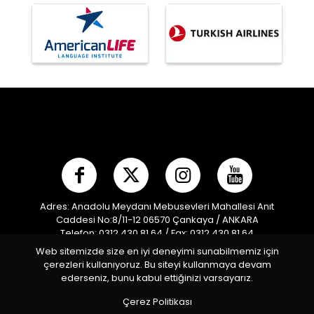
Adres: Anadolu Meydanı Mebusevleri Mahallesi Anıt
Caddesi No:8/11-12 06570 Çankaya / ANKARA
Telefon: 0312 430 81 64 / Fax: 0312 430 81 64
E-posta:
info@mpf.org.tr
/ Kep Adresi:
Web sitemizde size en iyi deneyimi sunabilmemiz için
modernpentatlonfederasyonu@hs01.kep.tr
çerezleri kullanıyoruz. Bu siteyi kullanmaya devam
Türkiye Modern Pentatlon Federasyonu © 2026 Tüm
ederseniz, bunu kabul ettiğinizi varsayarız.
Hakları Saklıdır
Çerez Politikası