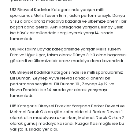
U13 Bireysel Kadınlar Kategorisinde yarışan milli
sporcumuz Melis Tusem Erim, üstün performansıyla Dünya
3.’sü olarak bronz madalya kazandı ve ülkemize önemli bir
başarı daha getirdi. Aynı kategoride yarışan Belinay Çelik
ise büyük bir mücadele sergileyerek yarışı 14. sırada
tamamladı.
U13 Mix Takım Bayrak kategorisinde yarışan Melis Tusem
Erim ve Uğur Uçar, takım olarak Dünya 3.’sü olma başarısını
gösterdi ve ülkemize bir bronz madalya daha kazandırdı.
U15 Bireysel Kadınlar Kategorisinde ise milli sporcularımız
Elif Duman, Zeynep Ay ve Nevra Fandaklı önemli bir
performans sergiledi. Elif Duman 10., Zeynep Ay 12. ve
Nevra Fandaklı ise 14. sırada yer alarak yarışmayı
tamamladı.
U15 Kategorisi Bireysel Erkekler Yarışında Berker Deveci ve
Mehmet Doruk Özkan çifte zafer elde etti. Berker Deveci 1.
olarak altın madalyaya uzanırken, Mehmet Doruk Özkan 2.
olarak gümüş madalya kazandı. Rüzgar Kasımoğlu ise bu
yarışta 11. sırada yer aldı.