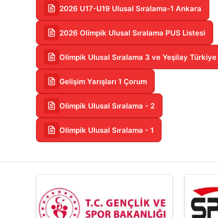
2026 U17-U19 Ulusal Sıralama-1 Ankara
2026 Olimpik Ulusal Sıralama PUS Listesi
Olimpik Ulusal Sıralama 3 ve Yeşilay Türkiy
Gelişim Yarışları 1 Çorum
Olimpik Ulusal Sıralama - 2
Olimpik Ulusal Sıralama - 1