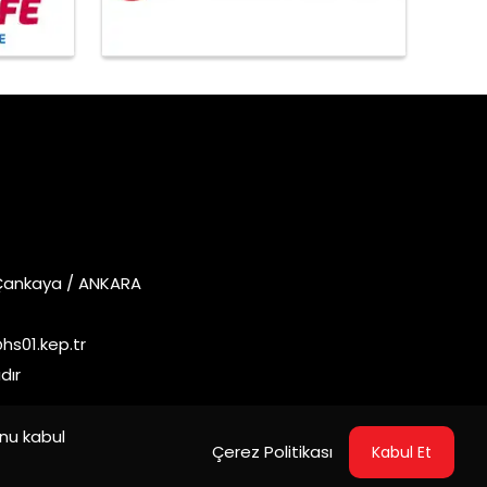
 Çankaya / ANKARA
s01.kep.tr
dır
unu kabul
Çerez Politikası
Kabul Et