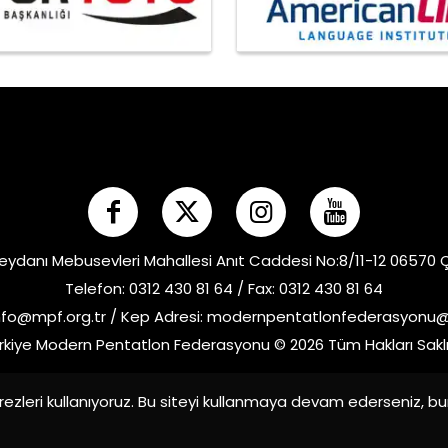
eydanı Mebusevleri Mahallesi Anıt Caddesi No:8/11-12 06570
Telefon: 0312 430 81 64 / Fax: 0312 430 81 64
nfo@mpf.org.tr
/ Kep Adresi:
modernpentatlonfederasyonu@h
rkiye Modern Pentatlon Federasyonu © 2026 Tüm Hakları Saklı
ezleri kullanıyoruz. Bu siteyi kullanmaya devam ederseniz, b