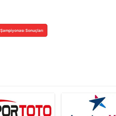
e Şampiyonası Sonuçları