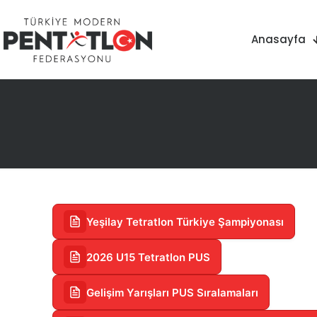
Anasayfa
Yeşilay Tetratlon Türkiye Şampiyonası
2026 U15 Tetratlon PUS
Gelişim Yarışları PUS Sıralamaları