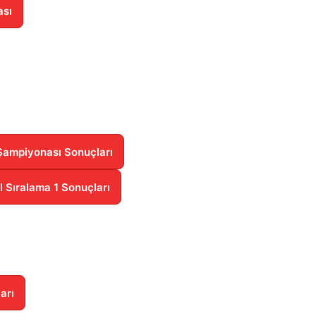
ası
Şampiyonası Sonuçları
l Sıralama 1 Sonuçları
arı