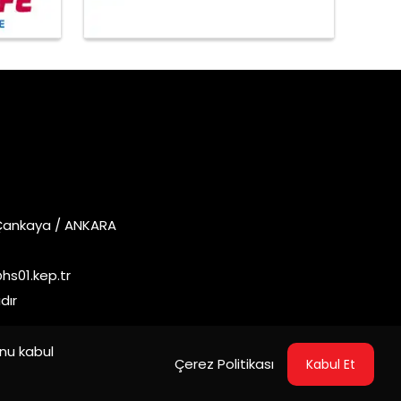
 Çankaya / ANKARA
s01.kep.tr
dır
unu kabul
Çerez Politikası
Kabul Et