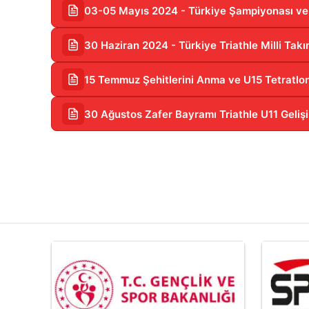
03-05 Mayıs 2024 - Türkiye Şampiyonası ve U
30 Haziran 2024 - Türkiye Triathle Milli Takı
15 Temmuz Şehitlerini Anma ve U15 Tetratlo
30 Ağustos Zafer Bayramı Triathle U11 Gelişi