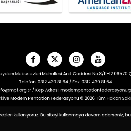
eydanı Mebusevleri Mahallesi Anıt Caddesi No:8/11-12 06570
Telefon: 0312 430 81 64 / Fax: 0312 430 81 64
nfo@mpf.org.tr
/ Kep Adresi:
modernpentatlonfederasyonu@h
rkiye Modern Pentatlon Federasyonu © 2026 Tüm Hakları Saklı
ezleri kullanıyoruz. Bu siteyi kullanmaya devam ederseniz, b