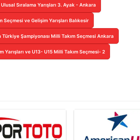
lusal Sıralama Yarışları 3. Ayak - Ankara
m Seçmesi ve Gelişim Yarışları Balıkesir
n Türkiye Şampiyonası Milli Takım Seçmesi Ankara
m Yarışları ve U13- U15 Milli Takım Seçmesi- 2