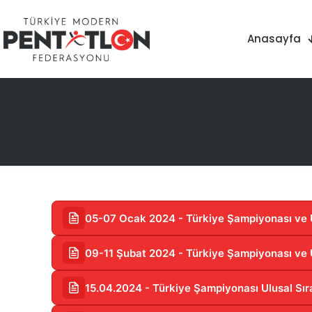
Anasayfa
05-07 Ocak 2024 - Türkiye Şampiyonası ve Ul
09-11 Şubat 2024 - Türkiye Şampiyonası ve U
15.04.2024 - Türkiye Şampiyonası Ulusal Sır