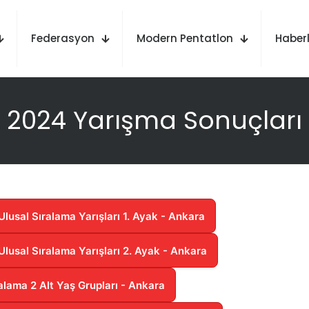
Federasyon
Modern Pentatlon
Haberl
2024 Yarışma Sonuçları
usal Sıralama Yarışları 1. Ayak - Ankara
lusal Sıralama Yarışları 2. Ayak - Ankara
alama 2 Alt Yaş Grupları - Ankara