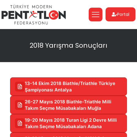
Portal
2018 Yarışma Sonuçları
13-14 Ekim 2018 Biathle/Triathle Türkiye
Şampiyonası Antalya
26-27 Mayıs 2018 Biathle-Triathle Milli
Takım Seçme Müsabakaları Muğla
19-20 Mayıs 2018 Turan Ligi 2 Devre Milli
Takım Seçme Müsabakaları Adana