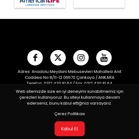
Adres: Anadolu Meydanı Mebusevleri Mahallesi Anıt
Caddesi No:8/11-12 06570 Çankaya / ANKARA
Telefon: 0312 430 81 64 / Fax: 0312 430 81 64
E-posta:
info@mpf.org.tr
/ Kep Adresi:
Web sitemizde size en iyi deneyimi sunabilmemiz için
modernpentatlonfederasyonu@hs01.kep.tr
çerezleri kullanıyoruz. Bu siteyi kullanmaya devam
Türkiye Modern Pentatlon Federasyonu © 2026 Tüm
ederseniz, bunu kabul ettiğinizi varsayarız.
Hakları Saklıdır
Çerez Politikası
Kabul Et