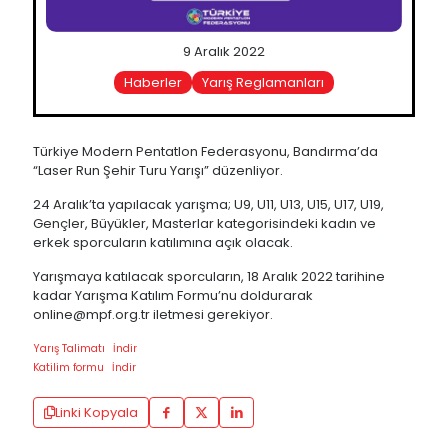
9 Aralık 2022
Haberler
Yarış Reglamanları
Türkiye Modern Pentatlon Federasyonu, Bandırma’da
“Laser Run Şehir Turu Yarışı” düzenliyor.
24 Aralık’ta yapılacak yarışma; U9, U11, U13, U15, U17, U19,
Gençler, Büyükler, Masterlar kategorisindeki kadın ve
erkek sporcuların katılımına açık olacak.
Yarışmaya katılacak sporcuların, 18 Aralık 2022 tarihine
kadar Yarışma Katılım Formu’nu doldurarak
online@mpf.org.tr
iletmesi gerekiyor.
Yarış Talimatı
İndir
Katilim formu
İndir
Linki Kopyala