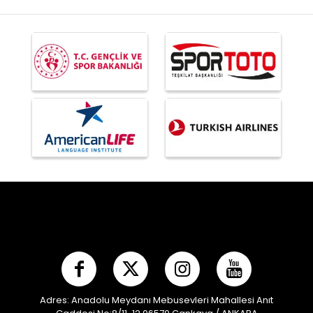
Adres: Anadolu Meydanı Mebusevleri Mahallesi Anıt