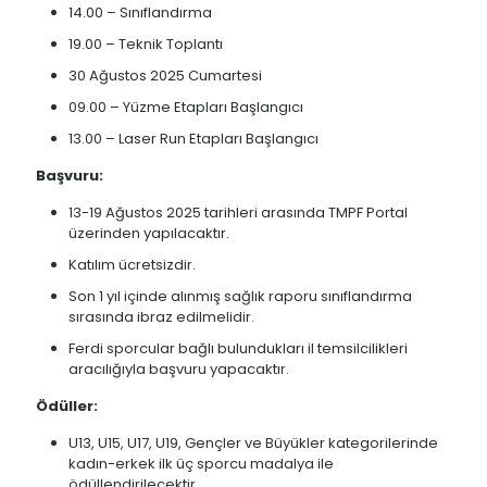
⁠14.00 – Sınıflandırma
⁠19.00 – Teknik Toplantı
30 Ağustos 2025 Cumartesi
09.00 – Yüzme Etapları Başlangıcı
⁠13.00 – Laser Run Etapları Başlangıcı
Başvuru:
13-19 Ağustos 2025 tarihleri arasında TMPF Portal
üzerinden yapılacaktır.
Katılım ücretsizdir.
Son 1 yıl içinde alınmış sağlık raporu sınıflandırma
sırasında ibraz edilmelidir.
Ferdi sporcular bağlı bulundukları il temsilcilikleri
aracılığıyla başvuru yapacaktır.
Ödüller:
U13, U15, U17, U19, Gençler ve Büyükler kategorilerinde
kadın-erkek ilk üç sporcu madalya ile
ödüllendirilecektir.