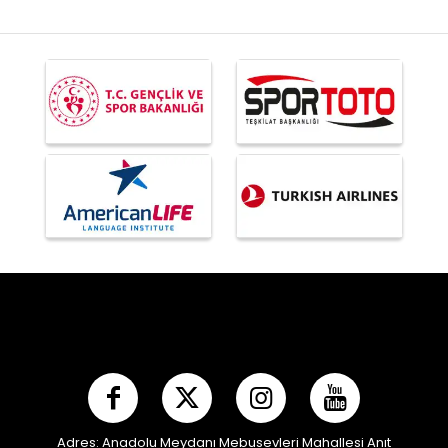
Adres: Anadolu Meydanı Mebusevleri Mahallesi Anıt