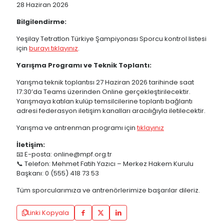
28 Haziran 2026
Bilgilendirme:
Yeşilay Tetratlon Türkiye Şampiyonası Sporcu kontrol listesi
için
burayı tıklayınız
.
Yarışma Programı ve Teknik Toplantı:
Yarışma teknik toplantısı 27 Haziran 2026 tarihinde saat
17:30’da Teams üzerinden Online gerçekleştirilecektir.
Yarışmaya katılan kulüp temsilcilerine toplantı bağlantı
adresi federasyon iletişim kanalları aracılığıyla iletilecektir.
Yarışma ve antrenman programı için
tıklayınız
İletişim:
📧 E-posta:
online@mpf.org.tr
📞 Telefon: Mehmet Fatih Yazıcı – Merkez Hakem Kurulu
Başkanı: 0 (555) 418 73 53
Tüm sporcularımıza ve antrenörlerimize başarılar dileriz.
Linki Kopyala