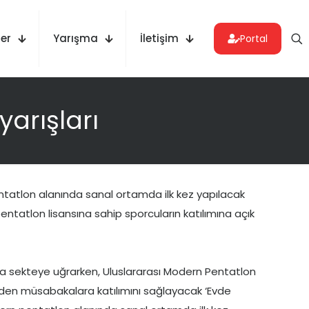
er
Yarışma
İletişim
Portal
arışları
tatlon alanında sanal ortamda ilk kez yapılacak
ntatlon lisansına sahip sporcuların katılımına açık
da sekteye uğrarken, Uluslararası Modern Pentatlon
den müsabakalara katılımını sağlayacak ‘Evde