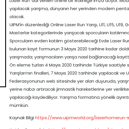
Laser Run’ adı verilen online bir etkinliğe imza atıyor. 
yapılacak yarışma, dünyanın her yerinden modern pentatlo
olacak.
UIPM’in düzenlediği Online Laser Run Yarışı, U11, U15, U19
Masterlar kategorilerinde yarışacak sporcuların katılımına
Sporcuların evden katılım gösterebileceği Evde Laser Run 
bulunan kayıt formunun 3 Mayıs 2020 tarihine kadar doldu
yarışmada; yarışmacıların yarışa nasıl bağlanacağı kayıt
Ön eleme turları 4 Mayıs 2020 tarihinde Türkiye saatiyle 
Yarışları’nın finalleri, 7 Mayıs 2020 tarihinde yapılacak ve
Federasyonunun web sitesinde yer alan duyuruda, yarışma
yerine nabzı artıracak jimnastik hareketlerine yer verilirk
yapılacağı kaydediliyor. Yarışma formatına yönelik ayrıntı
mümkün.
Kaynak Bilgi
https://www.uipmworld.org/laserhomerun-