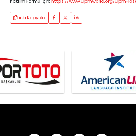
Katılım Formu İçin:
https://www.uipmworld.org/uipm-las
Linki Kopyala