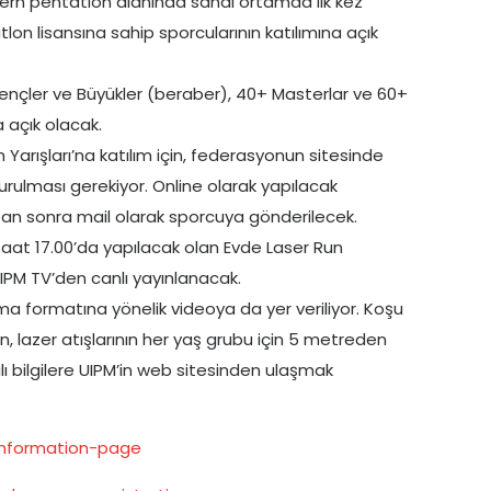
Modern pentatlon alanında sanal ortamda ilk kez
n lisansına sahip sporcularının katılımına açık
, Gençler ve Büyükler (beraber), 40+ Masterlar ve 60+
 açık olacak.
Yarışları’na katılım için, federasyonun sitesinde
rulması gerekiyor. Online olarak yapılacak
tan sonra mail olarak sporcuya gönderilecek.
saat 17.00’da yapılacak olan Evde Laser Run
 UIPM TV’den canlı yayınlanacak.
 formatına yönelik videoya da yer veriliyor. Koşu
en, lazer atışlarının her yaş grubu için 5 metreden
lı bilgilere UIPM’in web sitesinden ulaşmak
information-page