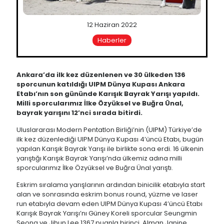
12 Haziran 2022
Haberler
Ankara’da ilk kez düzenlenen ve 30 ülkeden 136
sporcunun katıldığı UIPM Dünya Kupası Ankara
Etabı’nın son gününde Karışık Bayrak Yarışı yapıldı.
Milli sporcularımız İlke Özyüksel ve Buğra Ünal,
bayrak yarışını 12’nci sırada bitirdi.
Uluslararası Modern Pentatlon Birliği’nin (UIPM) Türkiye’de
ilk kez düzenlediği UIPM Dünya Kupası 4’üncü Etabı, bugün
yapılan Karışık Bayrak Yarışı ile birlikte sona erdi. 16 ülkenin
yarıştığı Karışık Bayrak Yarışı’nda ülkemiz adına milli
sporcularımız İlke Özyüksel ve Buğra Ünal yarıştı.
Eskrim sıralama yarışlarının ardından binicilik etabıyla start
alan ve sonrasında eskrim bonus round, yüzme ve laser
run etabıyla devam eden UIPM Dünya Kupası 4’üncü Etabı
Karışık Bayrak Yarışı’nı Güney Koreli sporcular Seungmin
Seong ve Jihun Lee 1367 puanla birinci, Alman Janine