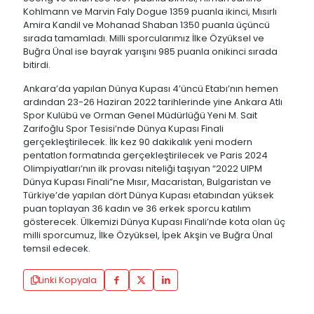
Kohlmann ve Marvin Faly Dogue 1359 puanla ikinci, Mısırlı
Amira Kandil ve Mohanad Shaban 1350 puanla üçüncü
sırada tamamladı. Milli sporcularımız İlke Özyüksel ve
Buğra Ünal ise bayrak yarışını 985 puanla onikinci sırada
bitirdi.
Ankara’da yapılan Dünya Kupası 4’üncü Etabı’nın hemen
ardından 23-26 Haziran 2022 tarihlerinde yine Ankara Atlı
Spor Kulübü ve Orman Genel Müdürlüğü Yeni M. Sait
Zarifoğlu Spor Tesisi’nde Dünya Kupası Finali
gerçekleştirilecek. İlk kez 90 dakikalık yeni modern
pentatlon formatında gerçekleştirilecek ve Paris 2024
Olimpiyatları’nın ilk provası niteliği taşıyan “2022 UIPM
Dünya Kupası Finali”ne Mısır, Macaristan, Bulgaristan ve
Türkiye’de yapılan dört Dünya Kupası etabından yüksek
puan toplayan 36 kadın ve 36 erkek sporcu katılım
gösterecek. Ülkemizi Dünya Kupası Finali’nde kota olan üç
milli sporcumuz, İlke Özyüksel, İpek Akşin ve Buğra Ünal
temsil edecek.
Linki Kopyala