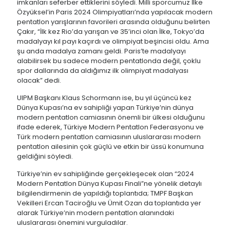
imkanları seferber ettiklerini söyledi. Milli sporcumuz İlke
Özyüksel’in Paris 2024 Olimpiyatları’nda yapılacak modern
pentatlon yarışlarının favorileri arasında olduğunu belirten
Çakır, “İlk kez Rio’da yarışan ve 35’inci olan İlke, Tokyo’da
madalyayı kıl payı kaçırdı ve olimpiyat beşincisi oldu. Ama
şu anda madalya zamanı geldi. Paris’te madalyayı
alabilirsek bu sadece modern pentatlonda değil, çoklu
spor dallarında da aldığımız ilk olimpiyat madalyası
olacak” dedi.
UIPM Başkanı Klaus Schormann ise, bu yıl üçüncü kez
Dünya Kupası’na ev sahipliği yapan Türkiye’nin dünya
modern pentatlon camiasının önemli bir ülkesi olduğunu
ifade ederek, Türkiye Modern Pentatlon Federasyonu ve
Türk modern pentatlon camiasının uluslararası modern
pentatlon ailesinin çok güçlü ve etkin bir üssü konumuna
geldiğini söyledi.
Türkiye’nin ev sahipliğinde gerçekleşecek olan “2024
Modern Pentatlon Dünya Kupası Finali”ne yönelik detaylı
bilgilendirmenin de yapıldığı toplantıda; TMPF Başkan
Vekilleri Ercan Taciroğlu ve Ümit Ozan da toplantıda yer
alarak Türkiye’nin modern pentatlon alanındaki
uluslararası önemini vurguladılar.