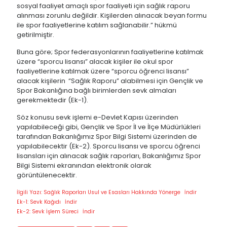
sosyal faaliyet amaçlı spor faaliyeti için sağlık raporu
alınması zorunlu değildir. Kişilerden alınacak beyan formu
ile spor faaliyetlerine katılım sağlanabilir.” hükmü
getirilmiştir.
Buna göre; Spor federasyonlarının faaliyetlerine katılmak
üzere “sporcu lisansı” alacak kişiler ile okul spor
faaliyetlerine katılmak üzere “sporcu öğrenci lisansı”
alacak kişilerin “Sağlık Raporu” alabilmesi için Gençlik ve
Spor Bakanlığına bağlı birimlerden sevk almaları
gerekmektedir (Ek-1).
Söz konusu sevk işlemi e-Devlet Kapısı üzerinden
yapılabileceği gibi, Gençlik ve Spor İl ve İlçe Müdürlükleri
tarafından Bakanlığımız Spor Bilgi Sistemi üzerinden de
yapılabilecektir (Ek-2). Sporcu lisansı ve sporcu öğrenci
lisansları için alınacak sağlık raporları, Bakanlığımız Spor
Bilgi Sistemi ekranından elektronik olarak
görüntülenecektir.
İlgili Yazı: Sağlık Raporları Usul ve Esasları Hakkında Yönerge
İndir
Ek-1: Sevk Kağıdı
İndir
Ek-2: Sevk İşlem Süreci
İndir