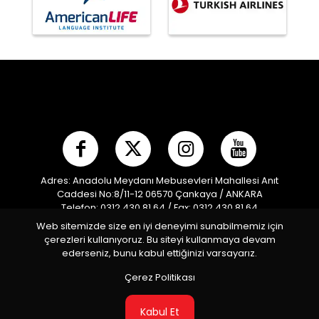
Adres: Anadolu Meydanı Mebusevleri Mahallesi Anıt
Caddesi No:8/11-12 06570 Çankaya / ANKARA
Telefon: 0312 430 81 64 / Fax: 0312 430 81 64
E-posta:
info@mpf.org.tr
/ Kep Adresi:
Web sitemizde size en iyi deneyimi sunabilmemiz için
modernpentatlonfederasyonu@hs01.kep.tr
çerezleri kullanıyoruz. Bu siteyi kullanmaya devam
Türkiye Modern Pentatlon Federasyonu © 2026 Tüm
ederseniz, bunu kabul ettiğinizi varsayarız.
Hakları Saklıdır
Çerez Politikası
Kabul Et