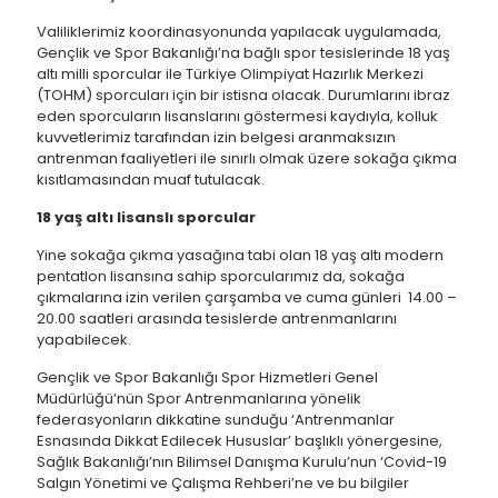
Valiliklerimiz koordinasyonunda yapılacak uygulamada,
Gençlik ve Spor Bakanlığı’na bağlı spor tesislerinde 18 yaş
altı milli sporcular ile Türkiye Olimpiyat Hazırlık Merkezi
(TOHM) sporcuları için bir istisna olacak. Durumlarını ibraz
eden sporcuların lisanslarını göstermesi kaydıyla, kolluk
kuvvetlerimiz tarafından izin belgesi aranmaksızın
antrenman faaliyetleri ile sınırlı olmak üzere sokağa çıkma
kısıtlamasından muaf tutulacak.
18 yaş altı lisanslı sporcular
Yine sokağa çıkma yasağına tabi olan 18 yaş altı modern
pentatlon lisansına sahip sporcularımız da, sokağa
çıkmalarına izin verilen çarşamba ve cuma günleri 14.00 –
20.00 saatleri arasında tesislerde antrenmanlarını
yapabilecek.
Gençlik ve Spor Bakanlığı Spor Hizmetleri Genel
Müdürlüğü’nün Spor Antrenmanlarına yönelik
federasyonların dikkatine sunduğu ‘Antrenmanlar
Esnasında Dikkat Edilecek Hususlar’ başlıklı yönergesine,
Sağlık Bakanlığı’nın Bilimsel Danışma Kurulu’nun ‘Covid-19
Salgın Yönetimi ve Çalışma Rehberi’ne ve bu bilgiler