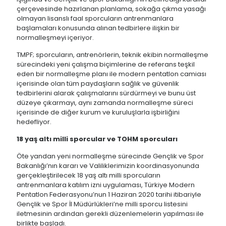
çerçevesinde hazırlanan planlama, sokağa çıkma yasağı
olmayan lisanslı faal sporcuların antrenmanlara
başlamaları konusunda alınan tedbirlere ilişkin bir
normalleşmeyi içeriyor.
TMPF; sporcuların, antrenörlerin, teknik ekibin normalleşme
sürecindeki yeni çalışma biçimlerine de referans teşkil
eden bir normalleşme planı ile modern pentatlon camiası
içerisinde olan tüm paydaşların sağlık ve güvenlik
tedbirlerini alarak çalışmalarını sürdürmeyi ve bunu üst
düzeye çıkarmayı, aynı zamanda normalleşme süreci
içerisinde de diğer kurum ve kuruluşlarla işbirliğini
hedefliyor.
18 yaş altı milli sporcular
ve TOHM sporcuları
Öte yandan yeni normalleşme sürecinde Gençlik ve Spor
Bakanlığı’nın kararı ve Valiliklerimizin koordinasyonunda
gerçekleştirilecek 18 yaş altı milli sporcuların
antrenmanlara katılım izni uygulaması, Türkiye Modern
Pentatlon Federasyonu’nun 1 Haziran 2020 tarihi itibariyle
Gençlik ve Spor İl Müdürlükleri’ne milli sporcu listesini
iletmesinin ardından gerekli düzenlemelerin yapılması ile
birlikte başladı.