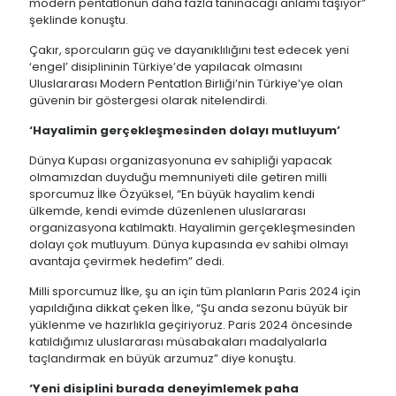
modern pentatlonun daha fazla tanınacağı anlamı taşıyor”
şeklinde konuştu.
Çakır, sporcuların güç ve dayanıklılığını test edecek yeni
‘engel’ disiplininin Türkiye’de yapılacak olmasını
Uluslararası Modern Pentatlon Birliği’nin Türkiye’ye olan
güvenin bir göstergesi olarak nitelendirdi.
‘Hayalimin gerçekleşmesinden dolayı mutluyum’
Dünya Kupası organizasyonuna ev sahipliği yapacak
olmamızdan duyduğu memnuniyeti dile getiren milli
sporcumuz İlke Özyüksel, “En büyük hayalim kendi
ülkemde, kendi evimde düzenlenen uluslararası
organizasyona katılmaktı. Hayalimin gerçekleşmesinden
dolayı çok mutluyum. Dünya kupasında ev sahibi olmayı
avantaja çevirmek hedefim” dedi.
Milli sporcumuz İlke, şu an için tüm planların Paris 2024 için
yapıldığına dikkat çeken İlke, “Şu anda sezonu büyük bir
yüklenme ve hazırlıkla geçiriyoruz. Paris 2024 öncesinde
katıldığımız uluslararası müsabakaları madalyalarla
taçlandırmak en büyük arzumuz” diye konuştu.
‘Yeni disiplini burada deneyimlemek paha