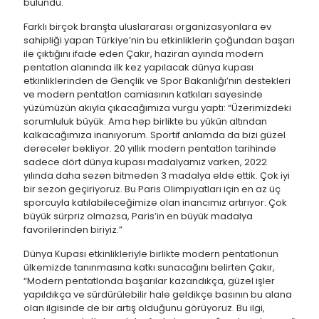
bulundu.
Farklı birçok branşta uluslararası organizasyonlara ev
sahipliği yapan Türkiye’nin bu etkinliklerin çoğundan başarı
ile çıktığını ifade eden Çakır, haziran ayında modern
pentatlon alanında ilk kez yapılacak dünya kupası
etkinliklerinden de Gençlik ve Spor Bakanlığı’nın destekleri
ve modern pentatlon camiasının katkıları sayesinde
yüzümüzün akıyla çıkacağımıza vurgu yaptı: “Üzerimizdeki
sorumluluk büyük. Ama hep birlikte bu yükün altından
kalkacağımıza inanıyorum. Sportif anlamda da bizi güzel
dereceler bekliyor. 20 yıllık modern pentatlon tarihinde
sadece dört dünya kupası madalyamız varken, 2022
yılında daha sezen bitmeden 3 madalya elde ettik. Çok iyi
bir sezon geçiriyoruz. Bu Paris Olimpiyatları için en az üç
sporcuyla katılabileceğimize olan inancımız artırıyor. Çok
büyük sürpriz olmazsa, Paris’in en büyük madalya
favorilerinden biriyiz.”
Dünya Kupası etkinlikleriyle birlikte modern pentatlonun
ülkemizde tanınmasına katkı sunacağını belirten Çakır,
“Modern pentatlonda başarılar kazandıkça, güzel işler
yapıldıkça ve sürdürülebilir hale geldikçe basının bu alana
olan ilgisinde de bir artış olduğunu görüyoruz. Bu ilgi,