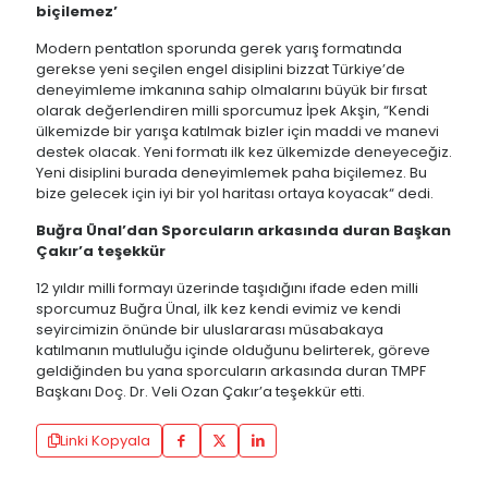
biçilemez’
Modern pentatlon sporunda gerek yarış formatında
gerekse yeni seçilen engel disiplini bizzat Türkiye’de
deneyimleme imkanına sahip olmalarını büyük bir fırsat
olarak değerlendiren milli sporcumuz İpek Akşin, “Kendi
ülkemizde bir yarışa katılmak bizler için maddi ve manevi
destek olacak. Yeni formatı ilk kez ülkemizde deneyeceğiz.
Yeni disiplini burada deneyimlemek paha biçilemez. Bu
bize gelecek için iyi bir yol haritası ortaya koyacak“ dedi.
Buğra Ünal’dan Sporcuların arkasında duran Başkan
Çakır’a teşekkür
12 yıldır milli formayı üzerinde taşıdığını ifade eden milli
sporcumuz Buğra Ünal, ilk kez kendi evimiz ve kendi
seyircimizin önünde bir uluslararası müsabakaya
katılmanın mutluluğu içinde olduğunu belirterek, göreve
geldiğinden bu yana sporcuların arkasında duran TMPF
Başkanı Doç. Dr. Veli Ozan Çakır’a teşekkür etti.
Linki Kopyala