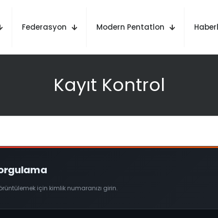
Federasyon
Modern Pentatlon
Haberl
Kayıt Kontrol
Sorgulama
görüntülemek için kimlik numaranızı girin.