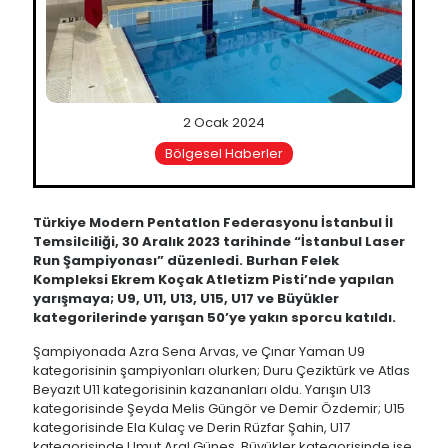
2 Ocak 2024
Bölgesel Haberler
Türkiye Modern Pentatlon Federasyonu İstanbul İl
Temsilciliği, 30 Aralık 2023 tarihinde “İstanbul Laser
Run Şampiyonası” düzenledi. Burhan Felek
Kompleksi Ekrem Koçak Atletizm Pisti’nde yapılan
yarışmaya; U9, U11, U13, U15, U17 ve Büyükler
kategorilerinde yarışan 50’ye yakın sporcu katıldı.
Şampiyonada Azra Sena Arvas, ve Çınar Yaman U9
kategorisinin şampiyonları olurken; Duru Çeziktürk ve Atlas
Beyazıt U11 kategorisinin kazananları oldu. Yarışın U13
kategorisinde Şeyda Melis Güngör ve Demir Özdemir; U15
kategorisinde Ela Kulaç ve Derin Rüzfar Şahin, U17
kategorisinde Umut Aral Güneş, Büyükler kategorisinde ise