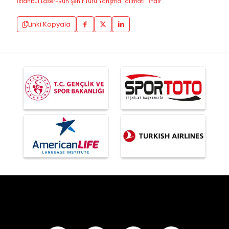
İstanbul Laser-Run Şehir Turu Yarışma Talimatı
İndir
Linki Kopyala