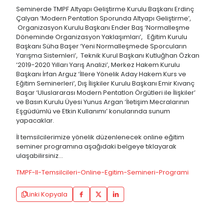
Seminerde TMPF Altyapı Geliştirme Kurulu Başkanı Erdinç
Çalyan ‘Modern Pentatlon Sporunda Altyapı Geliştirme’,
Organizasyon Kurulu Başkanı Ender Baş ‘Normalleşme
Döneminde Organizasyon Yaklaşımları’, Eğitim Kurulu
Başkanı Süha Başer ‘Yeni Normalleşmede Sporcuların
Yarışma Sistemleri’, Teknik Kurul Başkanı Kutluğhan Özkan
‘2019-2020 Yılları Yarış Analizi’, Merkez Hakem Kurulu
Başkanı İrfan Arguz ‘İllere Yönelik Aday Hakem Kurs ve
Eğitim Seminerleri’, Dış İlişkiler Kurulu Başkanı Emir Kıvanç
Başar ‘Uluslararası Modern Pentatlon Örgütleri ile İlişkiler’
ve Basın Kurulu Üyesi Yunus Argan ‘İletişim Mecralarının
Eşgüdümlü ve Etkin Kullanımı’ konularında sunum
yapacaklar.
İl temsilcilerimize yönelik düzenlenecek online eğitim
seminer programına aşağıdaki belgeye tıklayarak
ulaşabilirsiniz…
TMPF-Il-Temsilcileri-Online-Egitim-Semineri-Programi
Linki Kopyala