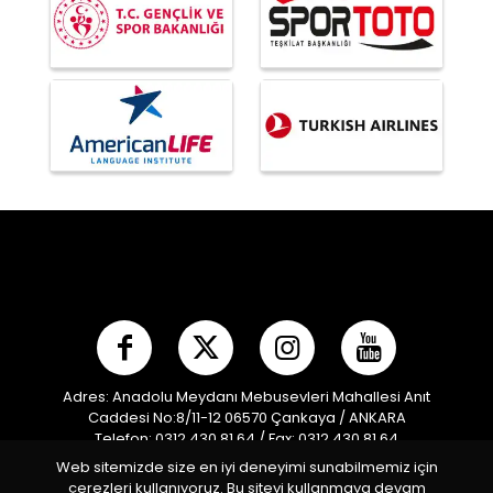
Adres: Anadolu Meydanı Mebusevleri Mahallesi Anıt
Caddesi No:8/11-12 06570 Çankaya / ANKARA
Telefon: 0312 430 81 64 / Fax: 0312 430 81 64
E-posta:
info@mpf.org.tr
/ Kep Adresi:
Web sitemizde size en iyi deneyimi sunabilmemiz için
modernpentatlonfederasyonu@hs01.kep.tr
çerezleri kullanıyoruz. Bu siteyi kullanmaya devam