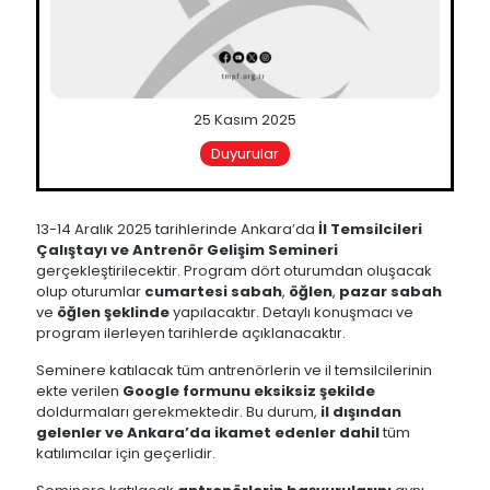
25 Kasım 2025
Duyurular
13-14 Aralık 2025 tarihlerinde Ankara’da
İl Temsilcileri
Çalıştayı ve Antrenör Gelişim Semineri
gerçekleştirilecektir. Program dört oturumdan oluşacak
olup oturumlar
cumartesi sabah
,
öğlen
,
pazar sabah
ve
öğlen şeklinde
yapılacaktır. Detaylı konuşmacı ve
program ilerleyen tarihlerde açıklanacaktır.
Seminere katılacak tüm antrenörlerin ve il temsilcilerinin
ekte verilen
Google formunu eksiksiz şekilde
doldurmaları gerekmektedir. Bu durum,
il dışından
gelenler ve Ankara’da ikamet edenler dahil
tüm
katılımcılar için geçerlidir.