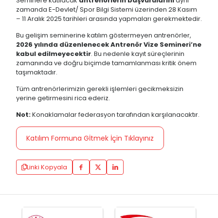
Seminere katılacak
antrenörlerin başvurularını
aynı
zamanda E-Devlet/ Spor Bilgi Sistemi üzerinden 28 Kasım
– 11 Aralık 2025 tarihleri arasında yapmaları gerekmektedir.
Bu gelişim seminerine katılım göstermeyen antrenörler,
2026 yılında düzenlenecek Antrenör Vize Semineri’ne
kabul edilmeyecektir
. Bu nedenle kayıt süreçlerinin
zamanında ve doğru biçimde tamamlanması kritik önem
taşımaktadır.
Tüm antrenörlerimizin gerekli işlemleri gecikmeksizin
yerine getirmesini rica ederiz.
Not:
Konaklamalar federasyon tarafından karşılanacaktır.
Katılım Formuna Gİtmek İçin Tıklayınız
Linki Kopyala