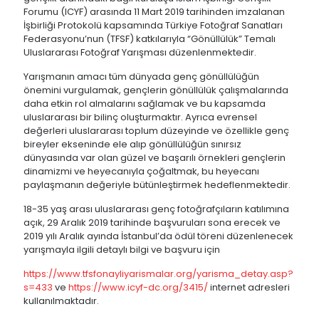
Forumu (ICYF) arasında 11 Mart 2019 tarihinden imzalanan
İşbirliği Protokolü kapsamında Türkiye Fotoğraf Sanatları
Federasyonu’nun (TFSF) katkılarıyla “Gönüllülük” Temalı
Uluslararası Fotoğraf Yarışması düzenlenmektedir.
Yarışmanın amacı tüm dünyada genç gönüllülüğün
önemini vurgulamak, gençlerin gönüllülük çalışmalarında
daha etkin rol almalarını sağlamak ve bu kapsamda
uluslararası bir bilinç oluşturmaktır. Ayrıca evrensel
değerleri uluslararası toplum düzeyinde ve özellikle genç
bireyler ekseninde ele alıp gönüllülüğün sınırsız
dünyasında var olan güzel ve başarılı örnekleri gençlerin
dinamizmi ve heyecanıyla çoğaltmak, bu heyecanı
paylaşmanın değeriyle bütünleştirmek hedeflenmektedir.
18-35 yaş arası uluslararası genç fotoğrafçıların katılımına
açık, 29 Aralık 2019 tarihinde başvuruları sona erecek ve
2019 yılı Aralık ayında İstanbul’da ödül töreni düzenlenecek
yarışmayla ilgili detaylı bilgi ve başvuru için
https://www.tfsfonayliyarismalar.org/yarisma_detay.asp?
s=433
ve
https://www.icyf-dc.org/3415/
internet adresleri
kullanılmaktadır.