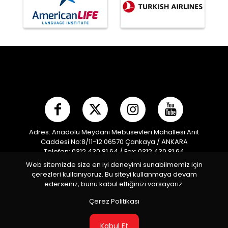
Adres: Anadolu Meydanı Mebusevleri Mahallesi Anıt
Caddesi No:8/11-12 06570 Çankaya / ANKARA
Telefon: 0312 430 81 64 / Fax: 0312 430 81 64
E-posta:
info@mpf.org.tr
/ Kep Adresi:
Web sitemizde size en iyi deneyimi sunabilmemiz için
modernpentatlonfederasyonu@hs01.kep.tr
çerezleri kullanıyoruz. Bu siteyi kullanmaya devam
Türkiye Modern Pentatlon Federasyonu © 2026 Tüm
ederseniz, bunu kabul ettiğinizi varsayarız.
Hakları Saklıdır
Çerez Politikası
Kabul Et