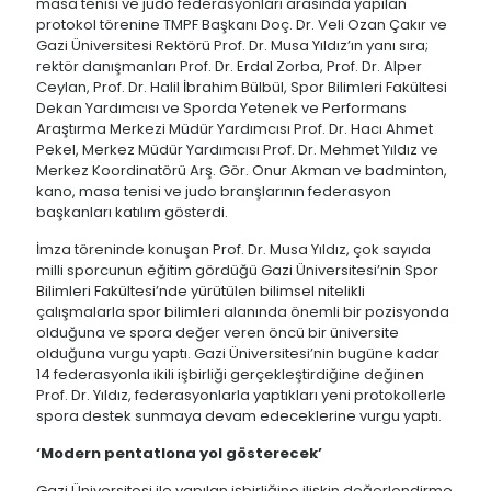
masa tenisi ve judo federasyonları arasında yapılan
protokol törenine TMPF Başkanı Doç. Dr. Veli Ozan Çakır ve
Gazi Üniversitesi Rektörü Prof. Dr. Musa Yıldız’ın yanı sıra;
rektör danışmanları Prof. Dr. Erdal Zorba, Prof. Dr. Alper
Ceylan, Prof. Dr. Halil İbrahim Bülbül, Spor Bilimleri Fakültesi
Dekan Yardımcısı ve Sporda Yetenek ve Performans
Araştırma Merkezi Müdür Yardımcısı Prof. Dr. Hacı Ahmet
Pekel, Merkez Müdür Yardımcısı Prof. Dr. Mehmet Yıldız ve
Merkez Koordinatörü Arş. Gör. Onur Akman ve badminton,
kano, masa tenisi ve judo branşlarının federasyon
başkanları katılım gösterdi.
İmza töreninde konuşan Prof. Dr. Musa Yıldız, çok sayıda
milli sporcunun eğitim gördüğü Gazi Üniversitesi’nin Spor
Bilimleri Fakültesi’nde yürütülen bilimsel nitelikli
çalışmalarla spor bilimleri alanında önemli bir pozisyonda
olduğuna ve spora değer veren öncü bir üniversite
olduğuna vurgu yaptı. Gazi Üniversitesi’nin bugüne kadar
14 federasyonla ikili işbirliği gerçekleştirdiğine değinen
Prof. Dr. Yıldız, federasyonlarla yaptıkları yeni protokollerle
spora destek sunmaya devam edeceklerine vurgu yaptı.
‘Modern pentatlona yol gösterecek’
Gazi Üniversitesi ile yapılan işbirliğine ilişkin değerlendirme