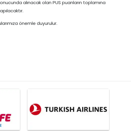
a sonucunda alınacak olan PUS puanların toplamına
pılacaktır.
ularımıza önemle duyurulur.