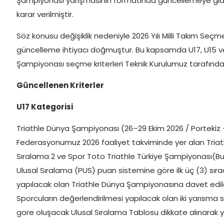
Şampiyonası yarışmasının formatında güncellemeye gidile
karar verilmiştir.
Söz konusu değişiklik nedeniyle 2026 Yılı Milli Takım Seçm
güncelleme ihtiyacı doğmuştur. Bu kapsamda U17, U15 ve
Şampiyonası seçme kriterleri Teknik Kurulumuz tarafında
Güncellenen Kriterler
U17 Kategorisi
Triathle Dünya Şampiyonası (26–29 Ekim 2026 / Portekiz 
Federasyonumuz 2026 faaliyet takviminde yer alan Triathl
Sıralama 2 ve Spor Toto Triathle Türkiye Şampiyonası(B
Ulusal Sıralama (PUS) puan sistemine göre ilk üç (3) sıra
yapılacak olan Triathle Dünya Şampiyonasına davet edile
Sporcuların değerlendirilmesi yapılacak olan iki yarısm
gore oluşacak Ulusal Sıralama Tablosu dikkate alınarak ya