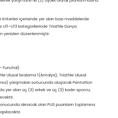
rek yarışmanın iki (2) ayaklı olarak planlanmasına
e Kriterleri içerisinde yer alan bazı maddelerde
 U11–U13 kategorilerinde Triathle Dünya
n yeniden düzenlenmiştir.
– Funchal)
e Ulusal Sıralama 1(Antalya), Triathle Ulusal
ursa) yarışmaları sonucunda oluşacak Pentatlon
da yer alan üç (3) erkek ve üç (3) kadın sporcu,
cektir.
a sonucunda alınacak olan PUS puanların toplamına
pılacaktır.