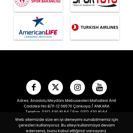
Adres: Anadolu Meydanı Mebusevleri Mahallesi Anıt
Caddesi No:8/11-12 06570 Çankaya / ANKARA
Telefon: 0312 430 81 64 / Fax: 0312 430 81 64
E-posta:
info@mpf.org.tr
/ Kep Adresi:
Web sitemizde size en iyi deneyimi sunabilmemiz için
modernpentatlonfederasyonu@hs01.kep.tr
çerezleri kullanıyoruz. Bu siteyi kullanmaya devam
Türkiye Modern Pentatlon Federasyonu © 2026 Tüm
ederseniz, bunu kabul ettiğinizi varsayarız.