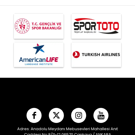
Adres: Anadolu Meydanı Mebusevleri Mahallesi Anıt
Caddesi No:8/11-12 06570 Çankaya / ANKARA