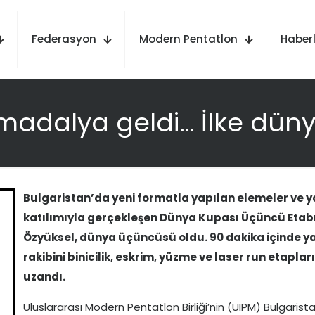
Federasyon
Modern Pentatlon
Haberl
 madalya geldi… İlke dün
Bulgaristan’da yeni formatla yapılan elemeler ve y
katılımıyla gerçekleşen Dünya Kupası Üçüncü Etabı f
Özyüksel, dünya üçüncüsü oldu. 90 dakika içinde y
rakibini binicilik, eskrim, yüzme ve laser run etap
uzandı.
Uluslararası Modern Pentatlon Birliği’nin (UIPM) Bulgaris