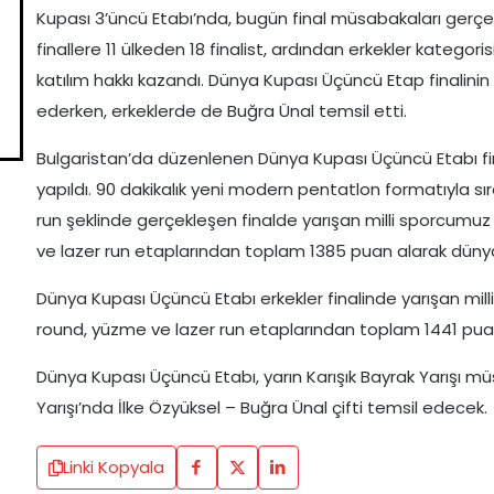
Kupası 3’üncü Etabı’nda, bugün final müsabakaları gerçekl
finallere 11 ülkeden 18 finalist, ardından erkekler kategoris
katılım hakkı kazandı. Dünya Kupası Üçüncü Etap finalinin 
ederken, erkeklerde de Buğra Ünal temsil etti.
Bulgaristan’da düzenlenen Dünya Kupası Üçüncü Etabı fina
yapıldı. 90 dakikalık yeni modern pentatlon formatıyla sır
run şeklinde gerçekleşen finalde yarışan milli sporcumuz 
ve lazer run etaplarından toplam 1385 puan alarak düny
Dünya Kupası Üçüncü Etabı erkekler finalinde yarışan milli
round, yüzme ve lazer run etaplarından toplam 1441 puan
Dünya Kupası Üçüncü Etabı, yarın Karışık Bayrak Yarışı 
Yarışı’nda İlke Özyüksel – Buğra Ünal çifti temsil edecek.
Linki Kopyala