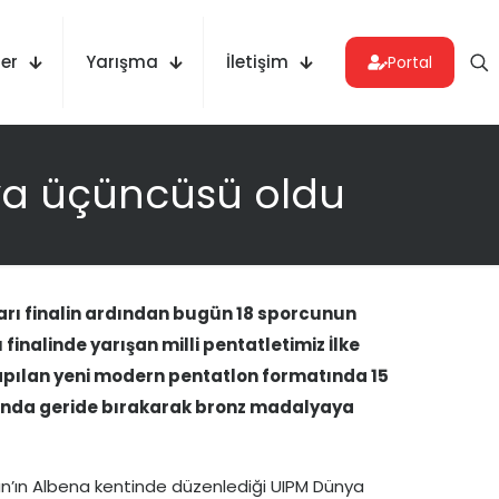
er
Yarışma
İletişim
Portal
ya üçüncüsü oldu
arı finalin ardından bugün 18 sporcunun
inalinde yarışan milli pentatletimiz İlke
apılan yeni modern pentatlon formatında 15
larında geride bırakarak bronz madalyaya
tan’ın Albena kentinde düzenlediği UIPM Dünya