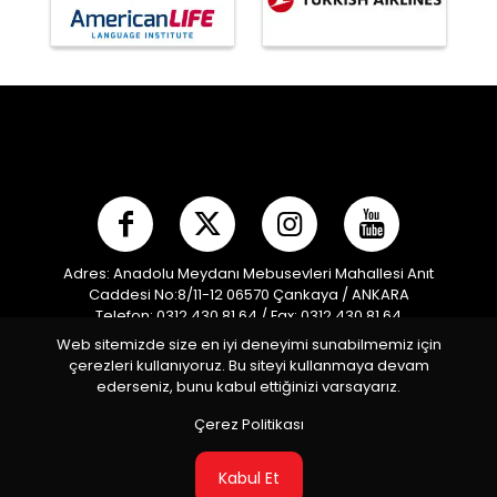
Adres: Anadolu Meydanı Mebusevleri Mahallesi Anıt
Caddesi No:8/11-12 06570 Çankaya / ANKARA
Telefon: 0312 430 81 64 / Fax: 0312 430 81 64
E-posta:
info@mpf.org.tr
/ Kep Adresi:
Web sitemizde size en iyi deneyimi sunabilmemiz için
modernpentatlonfederasyonu@hs01.kep.tr
çerezleri kullanıyoruz. Bu siteyi kullanmaya devam
Türkiye Modern Pentatlon Federasyonu © 2026 Tüm
ederseniz, bunu kabul ettiğinizi varsayarız.
Hakları Saklıdır
Çerez Politikası
Kabul Et