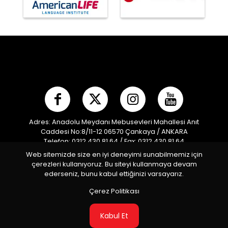
Adres: Anadolu Meydanı Mebusevleri Mahallesi Anıt
Caddesi No:8/11-12 06570 Çankaya / ANKARA
Telefon: 0312 430 81 64 / Fax: 0312 430 81 64
E-posta:
info@mpf.org.tr
/ Kep Adresi:
Web sitemizde size en iyi deneyimi sunabilmemiz için
modernpentatlonfederasyonu@hs01.kep.tr
çerezleri kullanıyoruz. Bu siteyi kullanmaya devam
Türkiye Modern Pentatlon Federasyonu © 2026 Tüm
ederseniz, bunu kabul ettiğinizi varsayarız.
Hakları Saklıdır
Çerez Politikası
Kabul Et