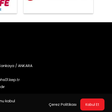
 Çankaya / ANKARA
s01.kep.tr
dır
unu kabul
Çerez Politikası
Kabul Et