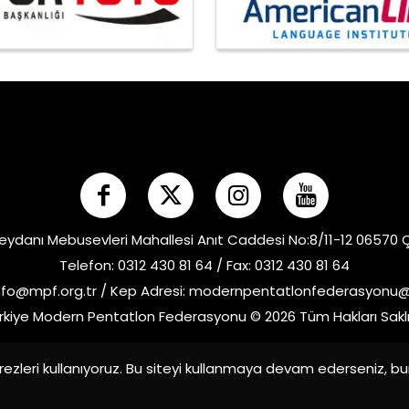
eydanı Mebusevleri Mahallesi Anıt Caddesi No:8/11-12 06570
Telefon: 0312 430 81 64 / Fax: 0312 430 81 64
nfo@mpf.org.tr
/ Kep Adresi:
modernpentatlonfederasyonu@h
rkiye Modern Pentatlon Federasyonu © 2026 Tüm Hakları Saklı
ezleri kullanıyoruz. Bu siteyi kullanmaya devam ederseniz, b