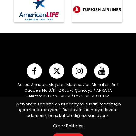
Adres: Anadolu Meydanı Mebusevleri Mahallesi Anıt
Caddesi No:8/11-12 06570 Çankaya / ANKARA
Telefon: 0312 430 81 64 / Fax: 0312 430 81 64
E-posta:
info@mpf.org.tr
/ Kep Adresi:
Web sitemizde size en iyi deneyimi sunabilmemiz için
modernpentatlonfederasyonu@hs01.kep.tr
çerezleri kullanıyoruz. Bu siteyi kullanmaya devam
Türkiye Modern Pentatlon Federasyonu © 2026 Tüm
ederseniz, bunu kabul ettiğinizi varsayarız.
Hakları Saklıdır
Çerez Politikası