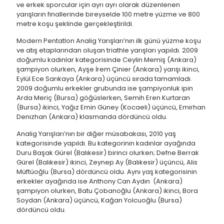
ve erkek sporcular için ayrı ayrı olarak düzenlenen
yarışların finallerinde bireyselde 100 metre yüzme ve 800
metre koşu şeklinde gerçekleştirildi.
Modern Pentatlon Analig Yarışları’nın ilk günü yüzme koşu
ve atış etaplarından oluşan triathle yarışları yapıldı. 2009
doğumlu kadınlar kategorisinde Ceylin Memiş (Ankara)
şampiyon olurken, Ayşe İrem Çinier (Ankara) yarışı ikinci,
Eylül Ece Sarıkaya (Ankara) üçüncü sırada tamamladı.
2009 doğumlu erkekler grubunda ise şampiyonluk ipin
Arda Meriç (Bursa) göğüslerken, Semih Eren Kurtaran
(Bursa) ikinci, Yağız Emin Güney (Kocaeli) üçüncü, Emirhan
Denizhan (Ankara) klasmanda dördüncü oldu.
Analig Yarışları’nın bir diğer müsabakası, 2010 yaş
kategorisinde yapıldı. Bu kategorinin kadınlar ayağında
Duru Başak Gürel (Balıkesir) birinci olurken; Defne Berrak
Gürel (Balıkesir) ikinci, Zeynep Ay (Balıkesir) üçüncü, Alis
Müftüoğlu (Bursa) dördüncü oldu. Aynı yaş kategorisinin
erkekler ayağında ise Anthony Can Aydın (Ankara)
şampiyon olurken, Batu Çobanoğlu (Ankara) ikinci, Bora
Soydan (Ankara) üçüncü, Kağan Yolcuoğlu (Bursa)
dördüncü oldu.