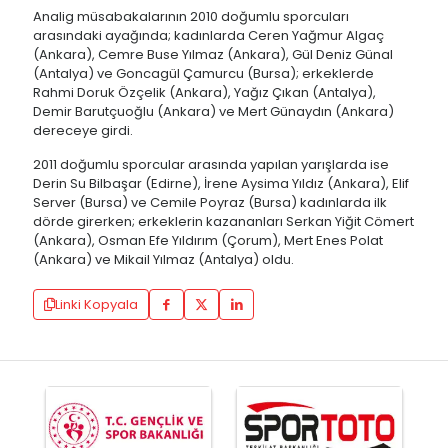
Analig müsabakalarının 2010 doğumlu sporcuları
arasındaki ayağında; kadınlarda Ceren Yağmur Algaç
(Ankara), Cemre Buse Yılmaz (Ankara), Gül Deniz Günal
(Antalya) ve Goncagül Çamurcu (Bursa); erkeklerde
Rahmi Doruk Özçelik (Ankara), Yağız Çıkan (Antalya),
Demir Barutçuoğlu (Ankara) ve Mert Günaydın (Ankara)
dereceye girdi.
2011 doğumlu sporcular arasında yapılan yarışlarda ise
Derin Su Bilbaşar (Edirne), İrene Aysima Yıldız (Ankara), Elif
Server (Bursa) ve Cemile Poyraz (Bursa) kadınlarda ilk
dörde girerken; erkeklerin kazananları Serkan Yiğit Cömert
(Ankara), Osman Efe Yıldırım (Çorum), Mert Enes Polat
(Ankara) ve Mikail Yılmaz (Antalya) oldu.
Linki Kopyala