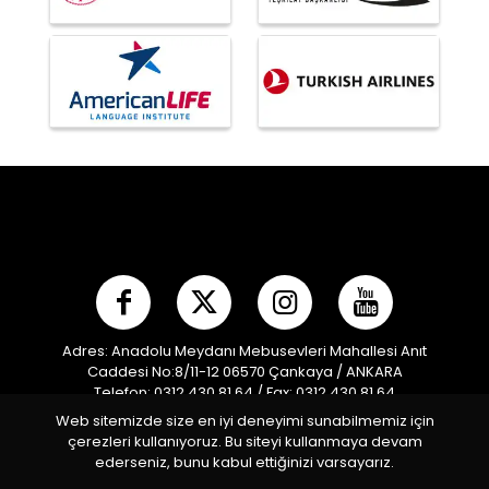
Adres: Anadolu Meydanı Mebusevleri Mahallesi Anıt
Caddesi No:8/11-12 06570 Çankaya / ANKARA
Telefon: 0312 430 81 64 / Fax: 0312 430 81 64
E-posta:
info@mpf.org.tr
/ Kep Adresi:
Web sitemizde size en iyi deneyimi sunabilmemiz için
modernpentatlonfederasyonu@hs01.kep.tr
çerezleri kullanıyoruz. Bu siteyi kullanmaya devam
Türkiye Modern Pentatlon Federasyonu © 2026 Tüm
ederseniz, bunu kabul ettiğinizi varsayarız.
Hakları Saklıdır