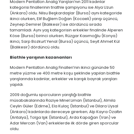
Modern Pentatlon Analig Yarışları’nın 2011 kadınlar
kategorisi finallerinin triathle şampiyonu ise Alya Uzun
(Ankara) oldu. Nilsu Beşkardaşlar (Bursa) aynı kategoride
ikinci olurken, Elif Buğlem Doğan (Kocaeli) yarışı üçüncü,
Zeynep Demirel (Balıkesir) ise dördüncü sırada
tamamladı. Aynı yaş kategorisin erkekler finalinde Alperen
Köse (Bursa) birinci olurken; Rüzgar Kasımoğlu (Konya)
ikinci, Sarp Bozkurt Yenal (Bursa) üçüncü, Seyit Ahmet Kül
(Balıkesir) dördüncü oldu.
Biathle yarışının kazananları
Modern Pentatlon Analig Finalleri’nin ikinci gününde 50
metre yüzme ve 400 metre koşu şeklinde yapılan biathle
yarışlarında kadınlar, erkekler ve karışık bayrak yarışları
yapıldı.
2009 doğumlu sporcuların yarıştığı biathle
müsabakalarında Raziye Minel Liman (İstanbul), Almila
Ceylin Güler (Edirne), Ela Kulaç (İstanbul) ve Dilara Uysal
(Ankara) kadınlarda dereceye girerken; Alp Kayra Özaltın
(Antalya), Tolga Işık (İstanbul), Arda Kapağan (Van) ve
Adar Mercan (Van) erkeklerde ilk dörde giren sporcular
oldu.