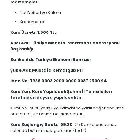
malzemeler:
Not Defteri ve Kalem
Kronometre
Kurs Ü
creti: 1.500 TL.
Alıcı Adı: Türkiye Modern Pentatlon Federasyonu
Başkanlığı
Banka Adı: Türkiye Ekonomi Bankası
Ş
ube Ad
ı: Mustafa Kemal Şubesi
Iban No: TR36 0003 2000 0000 0087 2500 94
Kurs Yeri: Kurs Yapılacak Şehrin İl Temsilcileri
tarafından duyuru yapılacaktır.
Kursun 2. günü yarış uygulaması ve yazılı değerlendirme
ortalaması ile başarı belirlenecektir.
Kurs Ba
ş
lang
ıç Saati:
09:30
(15 Dakika öncesinde
salonda bulunulması gerekmektedir)