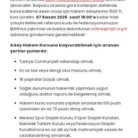
alınacaktır. Başvuru sırasına göre kontenjan dahilinde
kursa katılımın kesin onayı için hakem adaylarının 1500 TL
kurs ücretini
07 Kasım 2025 saat 18:00’e
kadar mail
yoluyla iletilecek referans kodu ile federasyonumuzun
IBAN’ına yatırması ve banka dekontunun
online@mpf.org.tr
adresine göndermesi gerekmektedir.
Aday Hakem Kursuna başvurabilmek için aranan
şartlar şunlardır:
Türkiye Cumhuriyeti vatandaşı olmak,
En az lise veya dengi okul mezunu olmak,
18 yaşından büyük olmak,
Sağlık durumunun hakemlik yapmaya uygun
olduğunu doktor raporu ile belgelemiş olmak,
Hakem kursu sonunda yapılan sınavlarda 100 puan
üzerinden en az 70 puan almış olmak,
Merkez Spor Disiplin Kurulu, İl Spor Disiplin Kurulları,
Bakanlık Tahkim Kurulu veya Federasyon Disiplin
Kurulllarınca en az altı ay hak mahrumiyeti cezası ile
cezalandırılmış olmamak,