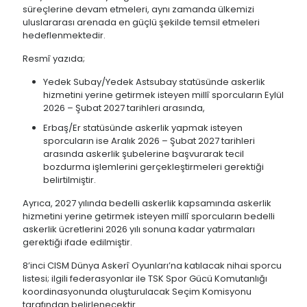
süreçlerine devam etmeleri, aynı zamanda ülkemizi
uluslararası arenada en güçlü şekilde temsil etmeleri
hedeflenmektedir.
Resmî yazıda;
Yedek Subay/Yedek Astsubay statüsünde askerlik
hizmetini yerine getirmek isteyen millî sporcuların Eylül
2026 – Şubat 2027 tarihleri arasında,
Erbaş/Er statüsünde askerlik yapmak isteyen
sporcuların ise Aralık 2026 – Şubat 2027 tarihleri
arasında askerlik şubelerine başvurarak tecil
bozdurma işlemlerini gerçekleştirmeleri gerektiği
belirtilmiştir.
Ayrıca, 2027 yılında bedelli askerlik kapsamında askerlik
hizmetini yerine getirmek isteyen millî sporcuların bedelli
askerlik ücretlerini 2026 yılı sonuna kadar yatırmaları
gerektiği ifade edilmiştir.
8’inci CISM Dünya Askerî Oyunları’na katılacak nihai sporcu
listesi; ilgili federasyonlar ile TSK Spor Gücü Komutanlığı
koordinasyonunda oluşturulacak Seçim Komisyonu
tarafından belirlenecektir.