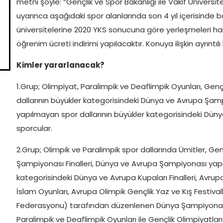
metni şöyle: “Gençlik ve Spor Bakanlığı ile Vakıf Üniver
uyarınca aşağıdaki spor alanlarında son 4 yıl içerisinde baş
üniversitelerine 2020 YKS sonucuna göre yerleşmeleri halin
öğrenim ücreti indirimi yapılacaktır. Konuya ilişkin ayrıntılı 
Kimler yararlanacak?
1.Grup; Olimpiyat, Paralimpik ve Deaflimpik Oyunları, Gençl
dallarının büyükler kategorisindeki Dünya ve Avrupa Şam
yapılmayan spor dallarının büyükler kategorisindeki Dün
sporcular.
2.Grup; Olimpik ve Paralimpik spor dallarında Ümitler, Ge
Şampiyonası Finalleri, Dünya ve Avrupa Şampiyonası yapıl
kategorisindeki Dünya ve Avrupa Kupaları Finalleri, Avrupa
İslam Oyunları, Avrupa Olimpik Gençlik Yaz ve Kış Festivalle
Federasyonu) tarafından düzenlenen Dünya Şampiyonala
Paralimpik ve Deaflimpik Oyunları ile Gençlik Olimpiyatları